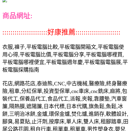
商品網址:
::::::::::::::::::::::好康推薦::::::::::::::::::::::
衣服,褲子,平板電腦比較,平板電腦開箱文,平板電腦使
用心得,平板電腦比價,平板電腦分享,平板電腦哪裡買,
平板電腦哪裡便宜,平板電腦週年慶,平板電腦電腦展,平
板電腦採購指南
花店,網路花店,泰迪熊,CNC,中古機械,醫療險,終身醫療
險,租車,分紅保單,投資型保單,cnc車床,cnc銑床,麻將,包
裝代工,保養品代工,食品代工,派報,夾報,靠腰墊,汽車窗
簾,隔熱膜,遮陽簾,日本代標,日本代購,旗魚鬆,魚鬆,冰
餅,三明治冰餅,金爐,環保金爐,焚化爐,進銷存,軟體設計,
腳臭,易夏貼,止汗劑,按摩床,單人床,雙人床,租腳踏車,田
尾公路花園,租自行車,租單車,租單車,男性塑身衣,嬰兒