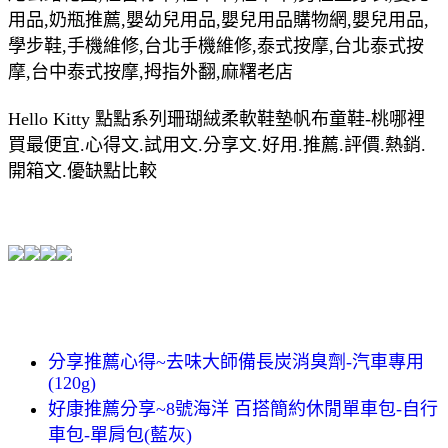
用品,奶瓶推薦,嬰幼兒用品,嬰兒用品購物網,嬰兒用品,
學步鞋,手機維修,台北手機維修,泰式按摩,台北泰式按
摩,台中泰式按摩,拇指外翻,麻糬老店
Hello Kitty 點點系列珊瑚絨柔軟鞋墊帆布童鞋-桃哪裡
買最便宜.心得文.試用文.分享文.好用.推薦.評價.熱銷.
開箱文.優缺點比較
分享推薦心得~去味大師備長炭消臭劑-汽車專用
(120g)
好康推薦分享~8號海洋 百搭簡約休閒單車包-自行
車包-單肩包(藍灰)