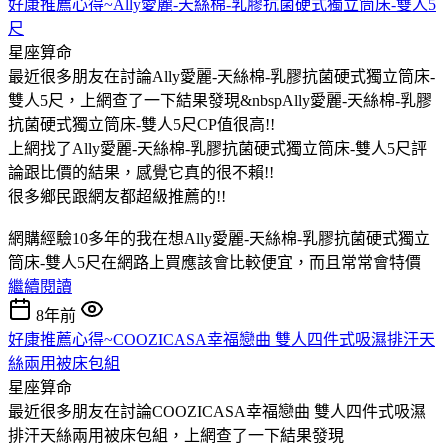
好康推薦心得~Ally愛麗-天絲棉-乳膠抗菌硬式獨立筒床-雙人5
尺
星座算命
最近很多朋友在討論Ally愛麗-天絲棉-乳膠抗菌硬式獨立筒床-
雙人5尺，上網查了一下結果發現&nbspAlly愛麗-天絲棉-乳膠
抗菌硬式獨立筒床-雙人5尺CP值很高!!
上網找了Ally愛麗-天絲棉-乳膠抗菌硬式獨立筒床-雙人5尺評
論跟比價的結果，感覺它真的很不賴!!
很多鄉民跟網友都超級推薦的!!
網購經驗10多年的我在想Ally愛麗-天絲棉-乳膠抗菌硬式獨立
筒床-雙人5尺在網路上買應該會比較便宜，而且常常會特價
繼續閱讀
8年前
好康推薦心得~COOZICASA幸福戀曲 雙人四件式吸濕排汗天
絲兩用被床包組
星座算命
最近很多朋友在討論COOZICASA幸福戀曲 雙人四件式吸濕
排汗天絲兩用被床包組，上網查了一下結果發現