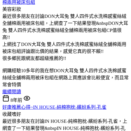
棉兩用被床包組
美容彩妝
最近很多朋友在討論DON大耳兔 雙人四件式水洗棉感蜜絲絨
全舖棉兩用被床包組，上網查了一下結果發現&nbspDON大耳
兔 雙人四件式水洗棉感蜜絲絨全舖棉兩用被床包組CP值很
高!!
上網找了DON大耳兔 雙人四件式水洗棉感蜜絲絨全舖棉兩用
被床包組評論跟比價的結果，感覺它真的很不賴!!
很多鄉民跟網友都超級推薦的!!
網購經驗10多年的我在想DON大耳兔 雙人四件式水洗棉感蜜
絲絨全舖棉兩用被床包組在網路上買應該會比較便宜，而且常
常會特價
繼續閱讀
8年前
好康推薦心得~IN HOUSE-純棉抱枕-繽紛系列-孔雀
收藏嗜好
最近很多朋友在討論IN HOUSE-純棉抱枕-繽紛系列-孔雀，上
網查了一下結果發現&nbspIN HOUSE-純棉抱枕-繽紛系列-孔