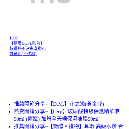
1590
【德國HOPE歐普】
超導熱不沾彩漾鑽石
雙鍋組(三件組)
推薦開箱分享~【D.M.】花之戀(黃金戒)
熱賣開箱分享~【berji】玻尿酸特級保濕精華液
50ml (兩瓶) 加贈全天候保濕凍膜50ml
推薦開箱分享~【微醺。禮物】耳環 高級水鑽 合