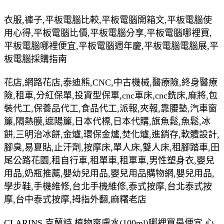
衣服,褲子,平板電腦比較,平板電腦開箱文,平板電腦使
用心得,平板電腦比價,平板電腦分享,平板電腦哪裡買,
平板電腦哪裡便宜,平板電腦週年慶,平板電腦電腦展,平
板電腦採購指南
花店,網路花店,泰迪熊,CNC,中古機械,醫療險,終身醫療
險,租車,分紅保單,投資型保單,cnc車床,cnc銑床,麻將,包
裝代工,保養品代工,食品代工,派報,夾報,靠腰墊,汽車窗
簾,隔熱膜,遮陽簾,日本代標,日本代購,旗魚鬆,魚鬆,冰
餅,三明治冰餅,金爐,環保金爐,焚化爐,進銷存,軟體設計,
腳臭,易夏貼,止汗劑,按摩床,單人床,雙人床,租腳踏車,田
尾公路花園,租自行車,租單車,租單車,男性塑身衣,嬰兒
用品,奶瓶推薦,嬰幼兒用品,嬰兒用品購物網,嬰兒用品,
學步鞋,手機維修,台北手機維修,泰式按摩,台北泰式按
摩,台中泰式按摩,拇指外翻,麻糬老店
CLARINS 克蘭詩 植物爽膚水(100ml)哪裡買最便宜.心