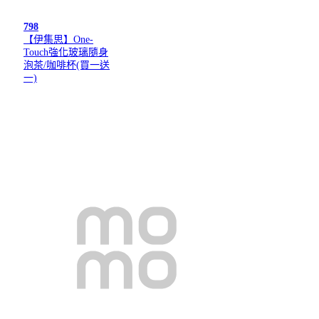
798
【伊集思】One-
Touch強化玻璃隨身
泡茶/咖啡杯(買一送
一)