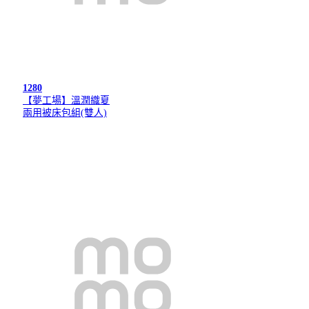
1280
【夢工場】溫潤織夏
兩用被床包組(雙人)