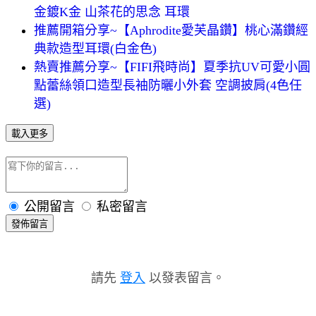
金鍍K金 山茶花的思念 耳環
推薦開箱分享~【Aphrodite愛芙晶鑽】桃心滿鑽經
典款造型耳環(白金色)
熱賣推薦分享~【FIFI飛時尚】夏季抗UV可愛小圓
點蕾絲領口造型長袖防曬小外套 空調披肩(4色任
選)
載入更多
公開留言
私密留言
發佈留言
請先
登入
以發表留言。