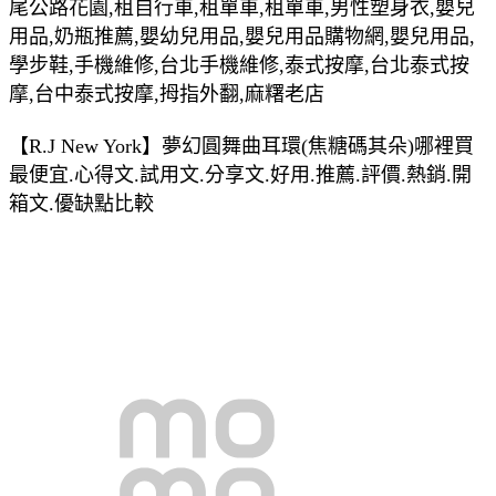
尾公路花園,租自行車,租單車,租單車,男性塑身衣,嬰兒
用品,奶瓶推薦,嬰幼兒用品,嬰兒用品購物網,嬰兒用品,
學步鞋,手機維修,台北手機維修,泰式按摩,台北泰式按
摩,台中泰式按摩,拇指外翻,麻糬老店
【R.J New York】夢幻圓舞曲耳環(焦糖碼其朵)哪裡買
最便宜.心得文.試用文.分享文.好用.推薦.評價.熱銷.開
箱文.優缺點比較