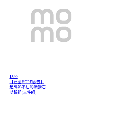
1590
【德國HOPE歐普】
超導熱不沾彩漾鑽石
雙鍋組(三件組)