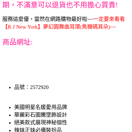
期，不滿意可以退貨也不用擔心買貴!
服務這麼優，當然在網路購物最好啦~~
一定要來看看
【R.J New York】夢幻圓舞曲耳環(焦糖碼其朵)~~
商品網址:
品號：2572920
美國明星名媛愛用品牌
華麗彩石圖騰墜飾設計
絕美款式展現神秘個性
辣妹正妹必備裝扮品