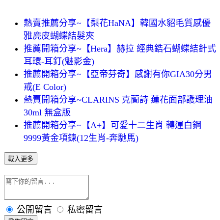
熱賣推薦分享~【梨花HaNA】韓國水貂毛質感優
雅麂皮蝴蝶結髮夾
推薦開箱分享~【Hera】赫拉 經典鋯石蝴蝶結針式
耳環-耳釘(魅影金)
推薦開箱分享~【亞帝芬奇】感謝有你GIA30分男
戒(E Color)
熱賣開箱分享~CLARINS 克蘭詩 蓮花面部護理油
30ml 無盒版
推薦開箱分享~【A+】可愛十二生肖 轉運白鋼
9999黃金項鍊(12生肖-奔馳馬)
載入更多
公開留言
私密留言