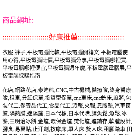
商品網址:
::::::::::::::::::::::好康推薦::::::::::::::::::::::
衣服,褲子,平板電腦比較,平板電腦開箱文,平板電腦使
用心得,平板電腦比價,平板電腦分享,平板電腦哪裡買,
平板電腦哪裡便宜,平板電腦週年慶,平板電腦電腦展,平
板電腦採購指南
花店,網路花店,泰迪熊,CNC,中古機械,醫療險,終身醫療
險,租車,分紅保單,投資型保單,cnc車床,cnc銑床,麻將,包
裝代工,保養品代工,食品代工,派報,夾報,靠腰墊,汽車窗
簾,隔熱膜,遮陽簾,日本代標,日本代購,旗魚鬆,魚鬆,冰
餅,三明治冰餅,金爐,環保金爐,焚化爐,進銷存,軟體設計,
腳臭,易夏貼,止汗劑,按摩床,單人床,雙人床,租腳踏車,田