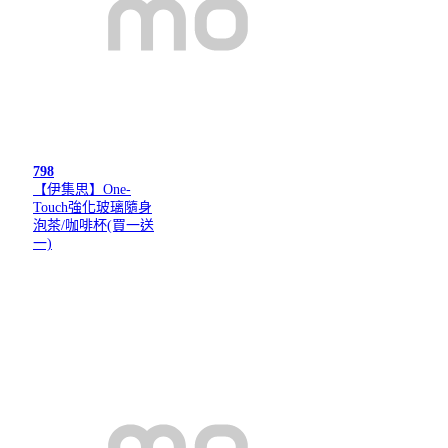
798
【伊集思】One-
Touch強化玻璃隨身
泡茶/咖啡杯(買一送
一)