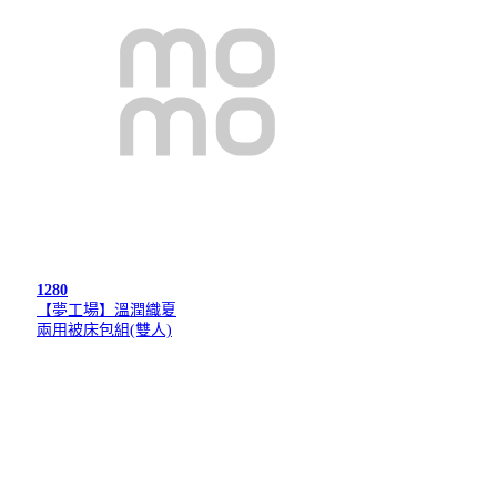
1280
【夢工場】溫潤織夏
兩用被床包組(雙人)