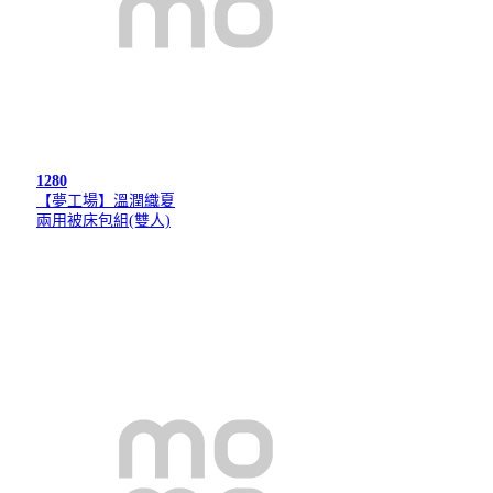
1280
【夢工場】溫潤織夏
兩用被床包組(雙人)