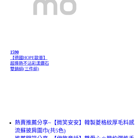
1590
【德國HOPE歐普】
超導熱不沾彩漾鑽石
雙鍋組(三件組)
熱賣推薦分享~【微笑安安】韓製菱格紋厚毛料感
流蘇披肩圍巾(共5色)