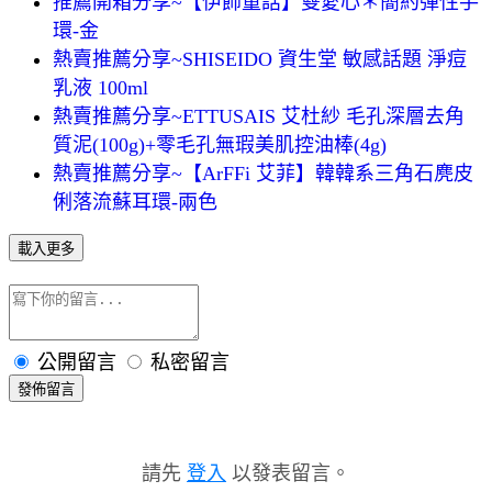
推薦開箱分享~【伊飾童話】雙愛心＊簡約彈性手
環-金
熱賣推薦分享~SHISEIDO 資生堂 敏感話題 淨痘
乳液 100ml
熱賣推薦分享~ETTUSAIS 艾杜紗 毛孔深層去角
質泥(100g)+零毛孔無瑕美肌控油棒(4g)
熱賣推薦分享~【ArFFi 艾菲】韓韓系三角石麂皮
俐落流蘇耳環-兩色
載入更多
公開留言
私密留言
發佈留言
請先
登入
以發表留言。