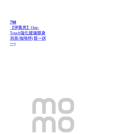
798
【伊集思】One-
Touch強化玻璃隨身
泡茶/咖啡杯(買一送
一)