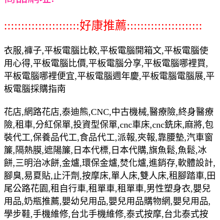
::::::::::::::::::::::好康推薦::::::::::::::::::::::
衣服,褲子,平板電腦比較,平板電腦開箱文,平板電腦使
用心得,平板電腦比價,平板電腦分享,平板電腦哪裡買,
平板電腦哪裡便宜,平板電腦週年慶,平板電腦電腦展,平
板電腦採購指南
花店,網路花店,泰迪熊,CNC,中古機械,醫療險,終身醫療
險,租車,分紅保單,投資型保單,cnc車床,cnc銑床,麻將,包
裝代工,保養品代工,食品代工,派報,夾報,靠腰墊,汽車窗
簾,隔熱膜,遮陽簾,日本代標,日本代購,旗魚鬆,魚鬆,冰
餅,三明治冰餅,金爐,環保金爐,焚化爐,進銷存,軟體設計,
腳臭,易夏貼,止汗劑,按摩床,單人床,雙人床,租腳踏車,田
尾公路花園,租自行車,租單車,租單車,男性塑身衣,嬰兒
用品,奶瓶推薦,嬰幼兒用品,嬰兒用品購物網,嬰兒用品,
學步鞋,手機維修,台北手機維修,泰式按摩,台北泰式按