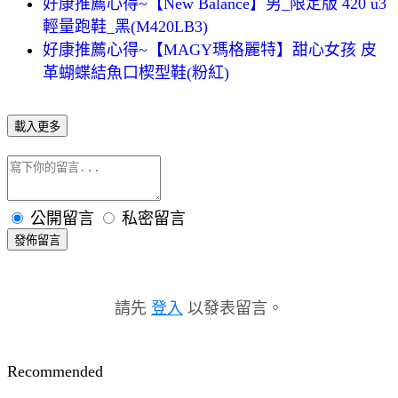
好康推薦心得~【New Balance】男_限定版 420 u3
輕量跑鞋_黑(M420LB3)
好康推薦心得~【MAGY瑪格麗特】甜心女孩 皮
革蝴蝶結魚口楔型鞋(粉紅)
載入更多
公開留言
私密留言
發佈留言
請先
登入
以發表留言。
Recommended