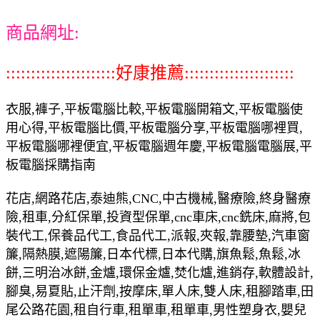
商品網址:
::::::::::::::::::::::好康推薦::::::::::::::::::::::
衣服,褲子,平板電腦比較,平板電腦開箱文,平板電腦使
用心得,平板電腦比價,平板電腦分享,平板電腦哪裡買,
平板電腦哪裡便宜,平板電腦週年慶,平板電腦電腦展,平
板電腦採購指南
花店,網路花店,泰迪熊,CNC,中古機械,醫療險,終身醫療
險,租車,分紅保單,投資型保單,cnc車床,cnc銑床,麻將,包
裝代工,保養品代工,食品代工,派報,夾報,靠腰墊,汽車窗
簾,隔熱膜,遮陽簾,日本代標,日本代購,旗魚鬆,魚鬆,冰
餅,三明治冰餅,金爐,環保金爐,焚化爐,進銷存,軟體設計,
腳臭,易夏貼,止汗劑,按摩床,單人床,雙人床,租腳踏車,田
尾公路花園,租自行車,租單車,租單車,男性塑身衣,嬰兒