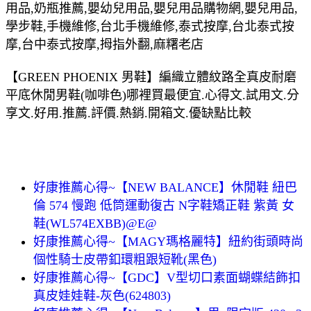
用品,奶瓶推薦,嬰幼兒用品,嬰兒用品購物網,嬰兒用品,
學步鞋,手機維修,台北手機維修,泰式按摩,台北泰式按
摩,台中泰式按摩,拇指外翻,麻糬老店
【GREEN PHOENIX 男鞋】編織立體紋路全真皮耐磨
平底休閒男鞋(咖啡色)哪裡買最便宜.心得文.試用文.分
享文.好用.推薦.評價.熱銷.開箱文.優缺點比較
好康推薦心得~【NEW BALANCE】休閒鞋 紐巴
倫 574 慢跑 低筒運動復古 N字鞋矯正鞋 紫黃 女
鞋(WL574EXBB)@E@
好康推薦心得~【MAGY瑪格麗特】紐約街頭時尚
個性騎士皮帶釦環粗跟短靴(黑色)
好康推薦心得~【GDC】V型切口素面蝴蝶結飾扣
真皮娃娃鞋-灰色(624803)