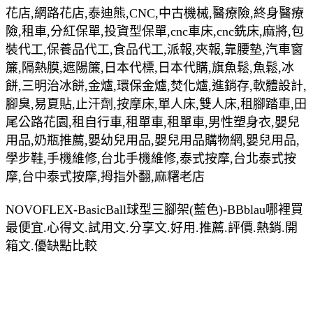
花店,網路花店,泰迪熊,CNC,中古機械,醫療險,終身醫療
險,租車,分紅保單,投資型保單,cnc車床,cnc銑床,麻將,包
裝代工,保養品代工,食品代工,派報,夾報,靠腰墊,汽車窗
簾,隔熱膜,遮陽簾,日本代標,日本代購,旗魚鬆,魚鬆,冰
餅,三明治冰餅,金爐,環保金爐,焚化爐,進銷存,軟體設計,
腳臭,易夏貼,止汗劑,按摩床,單人床,雙人床,租腳踏車,田
尾公路花園,租自行車,租單車,租單車,男性塑身衣,嬰兒
用品,奶瓶推薦,嬰幼兒用品,嬰兒用品購物網,嬰兒用品,
學步鞋,手機維修,台北手機維修,泰式按摩,台北泰式按
摩,台中泰式按摩,拇指外翻,麻糬老店
NOVOFLEX-BasicBall球型三腳架(藍色)-BBblau哪裡買
最便宜.心得文.試用文.分享文.好用.推薦.評價.熱銷.開
箱文.優缺點比較