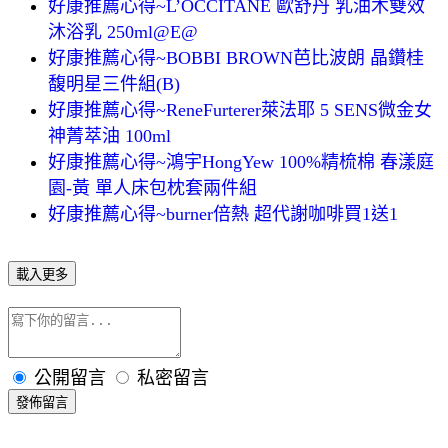
好康推薦心得~L’OCCITANE 歐舒丹 乳油木雙效
沐浴乳 250ml@E@
好康推薦心得~BOBBI BROWN芭比波朗 晶鑽桂
馥明星三件組(B)
好康推薦心得~ReneFurterer萊法耶 5 SENS微金女
神菁萃油 100ml
好康推薦心得~鴻宇HongYew 100%精梳棉 春漾庭
園-黃 單人床包枕套兩件組
好康推薦心得~burner倍熱 超代謝咖啡買1送1
載入更多
公開留言
私密留言
發佈留言