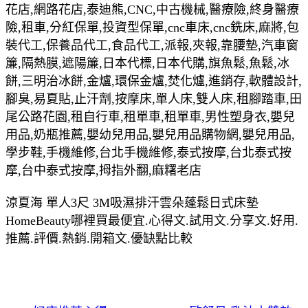
花店,網路花店,泰迪熊,CNC,中古機械,醫療險,終身醫療
險,租車,分紅保單,投資型保單,cnc車床,cnc銑床,麻將,包
裝代工,保養品代工,食品代工,派報,夾報,靠腰墊,汽車窗
簾,隔熱膜,遮陽簾,日本代標,日本代購,旗魚鬆,魚鬆,冰
餅,三明治冰餅,金爐,環保金爐,焚化爐,進銷存,軟體設計,
腳臭,易夏貼,止汗劑,按摩床,單人床,雙人床,租腳踏車,田
尾公路花園,租自行車,租單車,租單車,男性塑身衣,嬰兒
用品,奶瓶推薦,嬰幼兒用品,嬰兒用品購物網,嬰兒用品,
學步鞋,手機維修,台北手機維修,泰式按摩,台北泰式按
摩,台中泰式按摩,拇指外翻,麻糬老店
涼夏海 單人3尺 3M吸濕排汗雲朵蓬鬆日式床墊
HomeBeauty哪裡買最便宜.心得文.試用文.分享文.好用.
推薦.評價.熱銷.開箱文.優缺點比較