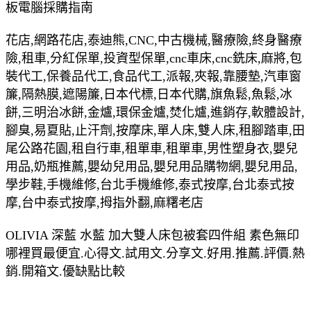
板電腦採購指南
花店,網路花店,泰迪熊,CNC,中古機械,醫療險,終身醫療
險,租車,分紅保單,投資型保單,cnc車床,cnc銑床,麻將,包
裝代工,保養品代工,食品代工,派報,夾報,靠腰墊,汽車窗
簾,隔熱膜,遮陽簾,日本代標,日本代購,旗魚鬆,魚鬆,冰
餅,三明治冰餅,金爐,環保金爐,焚化爐,進銷存,軟體設計,
腳臭,易夏貼,止汗劑,按摩床,單人床,雙人床,租腳踏車,田
尾公路花園,租自行車,租單車,租單車,男性塑身衣,嬰兒
用品,奶瓶推薦,嬰幼兒用品,嬰兒用品購物網,嬰兒用品,
學步鞋,手機維修,台北手機維修,泰式按摩,台北泰式按
摩,台中泰式按摩,拇指外翻,麻糬老店
OLIVIA 深藍 水藍 加大雙人床包被套四件組 素色無印
哪裡買最便宜.心得文.試用文.分享文.好用.推薦.評價.熱
銷.開箱文.優缺點比較