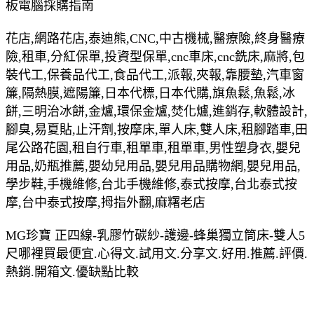
板電腦採購指南
花店,網路花店,泰迪熊,CNC,中古機械,醫療險,終身醫療
險,租車,分紅保單,投資型保單,cnc車床,cnc銑床,麻將,包
裝代工,保養品代工,食品代工,派報,夾報,靠腰墊,汽車窗
簾,隔熱膜,遮陽簾,日本代標,日本代購,旗魚鬆,魚鬆,冰
餅,三明治冰餅,金爐,環保金爐,焚化爐,進銷存,軟體設計,
腳臭,易夏貼,止汗劑,按摩床,單人床,雙人床,租腳踏車,田
尾公路花園,租自行車,租單車,租單車,男性塑身衣,嬰兒
用品,奶瓶推薦,嬰幼兒用品,嬰兒用品購物網,嬰兒用品,
學步鞋,手機維修,台北手機維修,泰式按摩,台北泰式按
摩,台中泰式按摩,拇指外翻,麻糬老店
MG珍寶 正四線-乳膠竹碳紗-護邊-蜂巢獨立筒床-雙人5
尺哪裡買最便宜.心得文.試用文.分享文.好用.推薦.評價.
熱銷.開箱文.優缺點比較