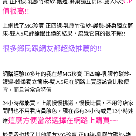
CP
寶 正四線-乳膠竹碳紗-護邊-蜂巢獨立筒床-雙人5尺
值很高!!
上網找了MG珍寶 正四線-乳膠竹碳紗-護邊-蜂巢獨立筒
床-雙人5尺評論跟比價的結果，感覺它真的很不賴!!
很多鄉民跟網友都超級推薦的!!
網購經驗10多年的我在想MG珍寶 正四線-乳膠竹碳紗-
護邊-蜂巢獨立筒床-雙人5尺在網路上買應該會比較便
宜，而且常常會特價
24小時都能買，上網慢慢挑選，慢慢比價，不用等店家
開門也不用看店員臉色，現在都有24小時或是12小時速
這麼方便當然選擇在網路上購買~~
達
於是我也找了其他網友MG珍寶 正四線-乳膠竹碳紗-護