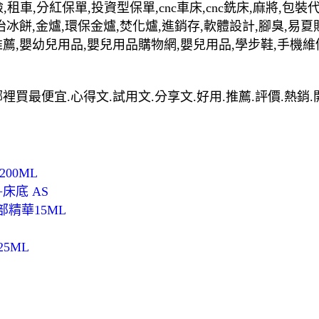
,租車,分紅保單,投資型保單,cnc車床,cnc銑床,麻將,包
治冰餅,金爐,環保金爐,焚化爐,進銷存,軟體設計,腳臭,易夏
推薦,嬰幼兒用品,嬰兒用品購物網,嬰兒用品,學步鞋,手機維
6cm)哪裡買最便宜.心得文.試用文.分享文.好用.推薦.評價.熱
200ML
床底 AS
部精華15ML
25ML