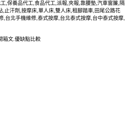
裝代工,保養品代工,食品代工,派報,夾報,靠腰墊,汽車窗簾,隔
貼,止汗劑,按摩床,單人床,雙人床,租腳踏車,田尾公路花
修,台北手機維修,泰式按摩,台北泰式按摩,台中泰式按摩,
銷.開箱文.優缺點比較