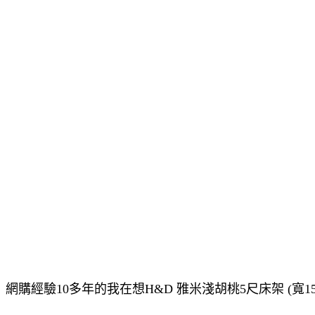
網購經驗10多年的我在想H&D 雅米淺胡桃5尺床架 (寬15