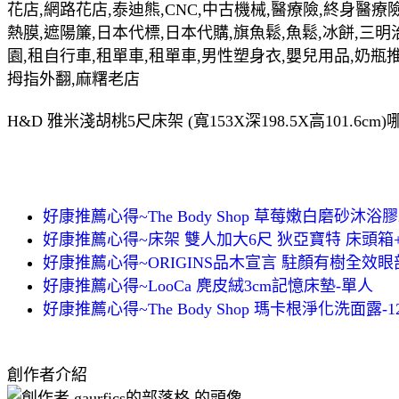
花店,網路花店,泰迪熊,CNC,中古機械,醫療險,終身醫療險
熱膜,遮陽簾,日本代標,日本代購,旗魚鬆,魚鬆,冰餅,三明
園,租自行車,租單車,租單車,男性塑身衣,嬰兒用品,奶瓶
拇指外翻,麻糬老店
H&D 雅米淺胡桃5尺床架 (寬153X深198.5X高101.
好康推薦心得~The Body Shop 草莓嫩白磨砂沐浴膠
好康推薦心得~床架 雙人加大6尺 狄亞寶特 床頭箱+
好康推薦心得~ORIGINS品木宣言 駐顏有樹全效眼
好康推薦心得~LooCa 麂皮絨3cm記憶床墊-單人
好康推薦心得~The Body Shop 瑪卡根淨化洗面露-1
創作者介紹