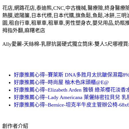
花店,網路花店,泰迪熊,CNC,中古機械,醫療險,終身醫療險
熱膜,遮陽簾,日本代標,日本代購,旗魚鬆,魚鬆,冰餅,三明
園,租自行車,租單車,租單車,男性塑身衣,嬰兒用品,奶瓶
拇指外翻,麻糬老店
Ally愛麗-天絲棉-乳膠抗菌硬式獨立筒床-雙人5尺哪裡買
好康推薦心得~賽萊斯 DNA多胜月太抗皺保濕霜8% 3
好康推薦心得~時尚屋 柚木色床頭櫃@E@
好康推薦心得~Elizabeth Arden 雅頓 綠茶櫻花淡香水
好康推薦心得~Lady Americana 萊儷絲密拉貝兒
好康推薦心得~Bernice-坦克半牛皮主管辦公椅-68x68
創作者介紹