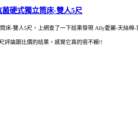
膠抗菌硬式獨立筒床-雙人5尺
筒床-雙人5尺，上網查了一下結果發現 Ally愛麗-天絲棉
人5尺評論跟比價的結果，感覺它真的很不賴!!