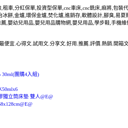
,租車,分紅保單,投資型保單,cnc車床,cnc銑床,麻將,包
治冰餅,金爐,環保金爐,焚化爐,進銷存,軟體設計,腳臭,易夏
推薦,嬰幼兒用品,嬰兒用品購物網,嬰兒用品,學步鞋,手機維
最便宜.心得文.試用文.分享文.好用.推薦.評價.熱銷.開箱
0ml(團購4入組)
50mlx6
 乳膠獨立筒床墊 雙人@E@
x128cm@E@