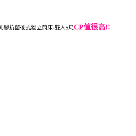
CP值很高!!
-乳膠抗菌硬式獨立筒床-雙人5尺