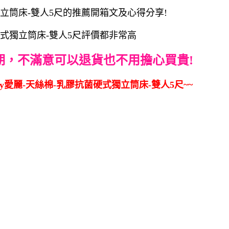
獨立筒床-雙人5尺的推薦開箱文及心得分享!
硬式獨立筒床-雙人5尺評價都非常高
期，不滿意可以退貨也不用擔心買貴!
ly愛麗-天絲棉-乳膠抗菌硬式獨立筒床-雙人5尺~~