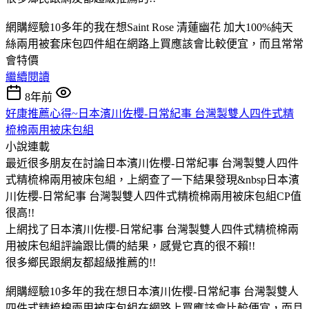
網購經驗10多年的我在想Saint Rose 清蓮幽花 加大100%純天
絲兩用被套床包四件組在網路上買應該會比較便宜，而且常常
會特價
繼續閱讀
8年前
好康推薦心得~日本濱川佐櫻-日常紀事 台灣製雙人四件式精
梳棉兩用被床包組
小說連載
最近很多朋友在討論日本濱川佐櫻-日常紀事 台灣製雙人四件
式精梳棉兩用被床包組，上網查了一下結果發現&nbsp日本濱
川佐櫻-日常紀事 台灣製雙人四件式精梳棉兩用被床包組CP值
很高!!
上網找了日本濱川佐櫻-日常紀事 台灣製雙人四件式精梳棉兩
用被床包組評論跟比價的結果，感覺它真的很不賴!!
很多鄉民跟網友都超級推薦的!!
網購經驗10多年的我在想日本濱川佐櫻-日常紀事 台灣製雙人
四件式精梳棉兩用被床包組在網路上買應該會比較便宜，而且