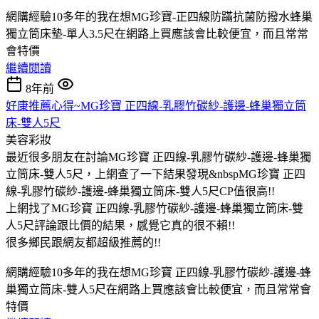
網購經驗10多年的我在想MG珍寶-正四線防蹣抗菌防撥水蜂巢
獨立筒床墊-單人3.5尺在網路上買應該會比較便宜，而且常常
會特價
繼續閱讀
8年前
好康推薦心得~MG珍寶 正四線-乳膠竹碳紗-護邊-蜂巢獨立筒
床-雙人5尺
美容彩妝
最近很多朋友在討論MG珍寶 正四線-乳膠竹碳紗-護邊-蜂巢獨
立筒床-雙人5尺，上網查了一下結果發現&nbspMG珍寶 正四
線-乳膠竹碳紗-護邊-蜂巢獨立筒床-雙人5尺CP值很高!!
上網找了MG珍寶 正四線-乳膠竹碳紗-護邊-蜂巢獨立筒床-雙
人5尺評論跟比價的結果，感覺它真的很不賴!!
很多鄉民跟網友都超級推薦的!!
網購經驗10多年的我在想MG珍寶 正四線-乳膠竹碳紗-護邊-蜂
巢獨立筒床-雙人5尺在網路上買應該會比較便宜，而且常常會
特價